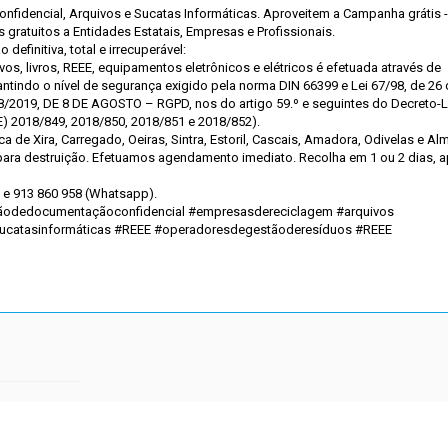
Confidencial, Arquivos e Sucatas Informáticas. Aproveitem a Campanha grátis 
 gratuitos a Entidades Estatais, Empresas e Profissionais.
efinitiva, total e irrecuperável:
os, livros, REEE, equipamentos eletrônicos e elétricos é efetuada através de
ntindo o nível de segurança exigido pela norma DIN 66399 e Lei 67/98, de 26
58/2019, DE 8 DE AGOSTO – RGPD, nos do artigo 59.º e seguintes do Decreto-Le
) 2018/849, 2018/850, 2018/851 e 2018/852).
 de Xira, Carregado, Oeiras, Sintra, Estoril, Cascais, Amadora, Odivelas e Al
para destruição. Efetuamos agendamento imediato. Recolha em 1 ou 2 dias, 
6 e 913 860 958 (Whatsapp).
uiçãodedocumentaçãoconfidencial #empresasdereciclagem #arquivos
sucatasinformáticas #REEE #operadoresdegestãoderesíduos #REEE