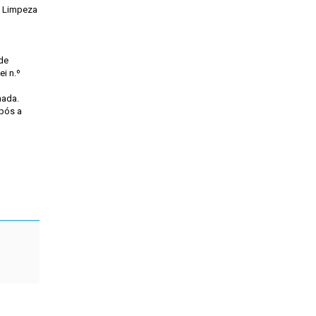
- Limpeza
 de
i n.º
mada.
após a