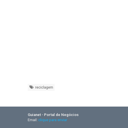
reciclagem
Guianet - Portal de Negócios
Email:
clique para enviar