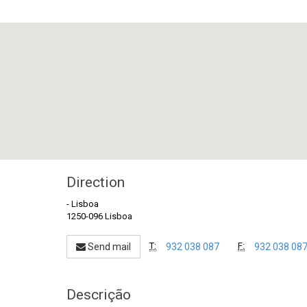
Direction
-
Lisboa
1250-096 Lisboa
T:
F:
Send mail
932 038 087
932 038 08
Descrição