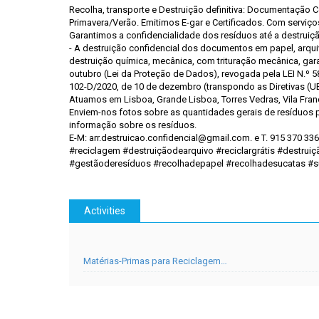
Recolha, transporte e Destruição definitiva: Documentação 
Primavera/Verão. Emitimos E-gar e Certificados. Com serviços
Garantimos a confidencialidade dos resíduos até a destruição d
- A destruição confidencial dos documentos em papel, arquiv
destruição química, mecânica, com trituração mecânica, gara
outubro (Lei da Proteção de Dados), revogada pela LEI N.º 
102-D/2020, de 10 de dezembro (transpondo as Diretivas (UE
Atuamos em Lisboa, Grande Lisboa, Torres Vedras, Vila Franca
Enviem-nos fotos sobre as quantidades gerais de resíduos 
informação sobre os resíduos.
E-M: arr.destruicao.confidencial@gmail.com. e T. 915 370 33
#reciclagem #destruiçãodearquivo #reciclargrátis #destr
#gestãoderesíduos #recolhadepapel #recolhadesucatas #
Activities
Matérias-Primas para Reciclagem…