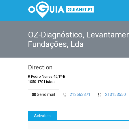
OZ-Diagnóstico, Levantamen
Fundações, Lda
Direction
R Pedro Nunes 45,1º-E
1050-170 Lisboa
T:
F:
Send mail
213563371
213153550
Activities