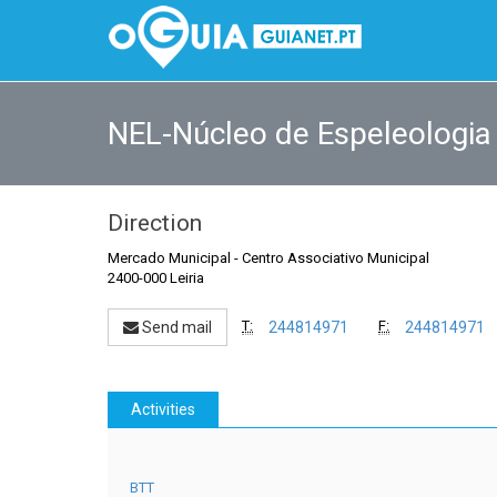
NEL-Núcleo de Espeleologia 
Direction
Mercado Municipal
-
Centro Associativo Municipal
2400-000 Leiria
T:
F:
Send mail
244814971
244814971
Activities
BTT