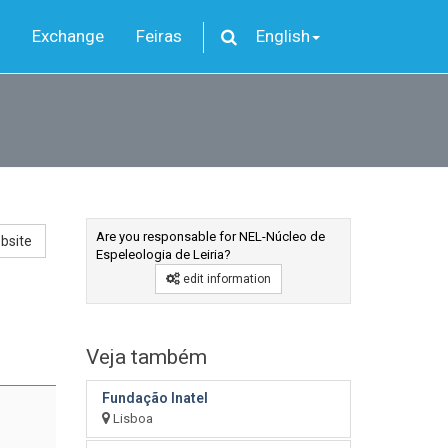
Exchange
Feiras
English
Are you responsable for NEL-Núcleo de
bsite
Espeleologia de Leiria?
edit information
Veja também
Fundação Inatel
Lisboa