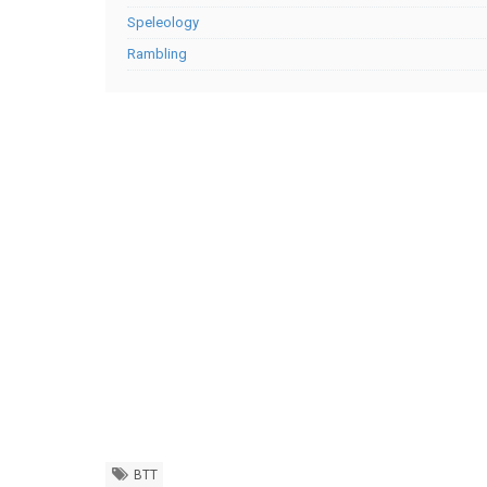
Speleology
Rambling
BTT