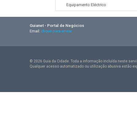
Equipamento Eléctrico
Guianet - Portal de Negócios
Email:
clique para enviar
© 2026 Guia da Cidade. Toda a informação incluída neste serviç
Qualquer acesso automatizado ou utilização abusiva estão ex