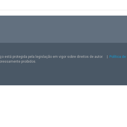
o está protegida pela legislação em vigor sobre direitos de autor.
|
Política de
pressamente proibidos.