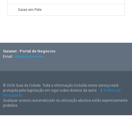
Saias em Pele
Guianet - Portal de Negócios
Email:
clique para enviar
© 2026 Guia da Cidade. Toda a informação incluída neste serviço está
protegida pela legislação em vigor sobre direitos de autor.
|
Política de
Privacidade
Qualquer acesso automatizado ou utilização abusiva estão expressamente
proibidos.