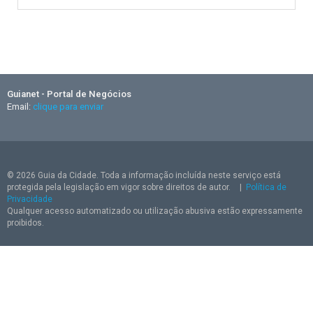
Guianet - Portal de Negócios
Email:
clique para enviar
© 2026 Guia da Cidade. Toda a informação incluída neste serviço está
protegida pela legislação em vigor sobre direitos de autor.
|
Política de
Privacidade
Qualquer acesso automatizado ou utilização abusiva estão expressamente
proibidos.