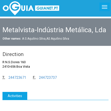
Metalvista-Indústria Metálica, Lda
Other names
: A S Aquilino Silva,AS Aquilino Silva
Direction
R N.S.Dores 160
2410-656 Boa Vista
T:
F:
244723671
244723737
Activities