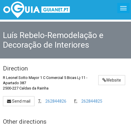
Luís Rebelo-Remodelação e
Decoração de Interiores
Direction
R Leonel Sotto Mayor 1 C Comercial 5 Bicas Lj-11 -
Website
Apartado 387
2500-227 Caldas da Rainha
T:
F:
Send mail
262844826
262844825
Other directions