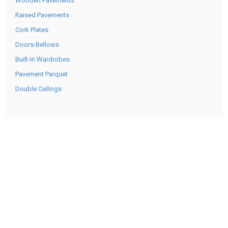
Wooden Pavements
Raised Pavements
Cork Plates
Doors-Bellows
Built-In Wardrobes
Pavement Parquet
Double Ceilings