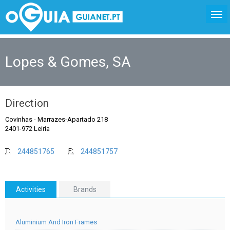
Lopes & Gomes, SA
Direction
Covinhas
-
Marrazes-Apartado 218
2401-972 Leiria
T:
F:
244851765
244851757
Activities
Brands
Aluminium And Iron Frames