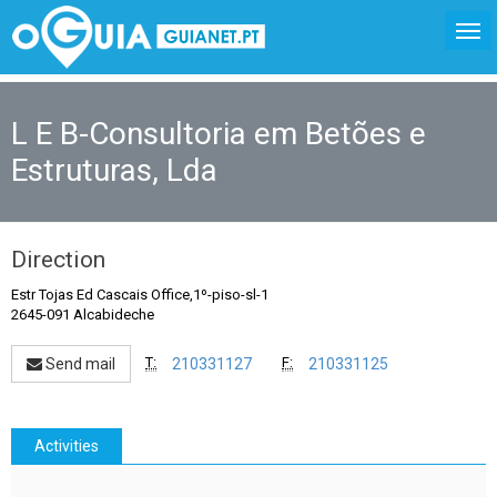
L E B-Consultoria em Betões e
Estruturas, Lda
Direction
Estr Tojas Ed Cascais Office,1º-piso-sl-1
2645-091 Alcabideche
T:
F:
Send mail
210331127
210331125
Activities