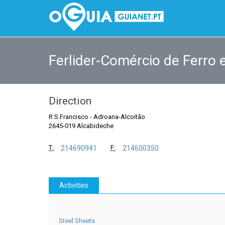
Ferlider-Comércio de Ferro 
Direction
R S.Francisco
-
Adroana-Alcoitão
2645-019 Alcabideche
T:
F:
214690941
214600350
Activities
Steel Sheets