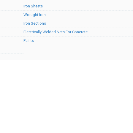
Iron Sheets
Wrought Iron
Iron Sections
Electrically Welded Nets For Concrete
Paints