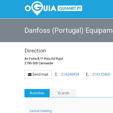
Danfoss (Portugal) Equipam
Direction
Av Forte 8,1º-Piso-Ed Pujol
2795-503 Carnaxide
T:
F:
Send mail
214248934
214172466
Activities
Brands
Central Heating