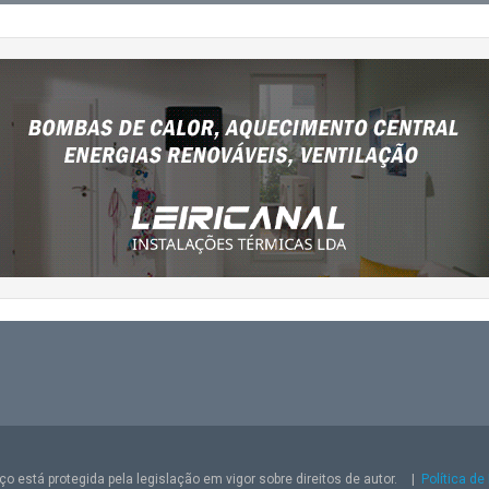
o está protegida pela legislação em vigor sobre direitos de autor.
|
Política de