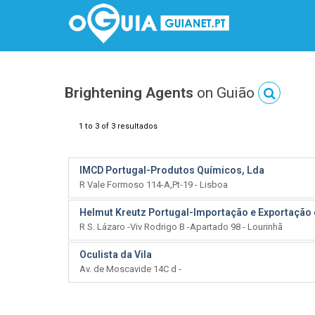
Brightening Agents
on Guião
1 to 3 of 3 resultados
IMCD Portugal-Produtos Químicos, Lda
R Vale Formoso 114-A,Pt-19 - Lisboa
Helmut Kreutz Portugal-Importação e Exportação
R S. Lázaro -Viv Rodrigo B -Apartado 98 - Lourinhã
Oculista da Vila
Av. de Moscavide 14C d -