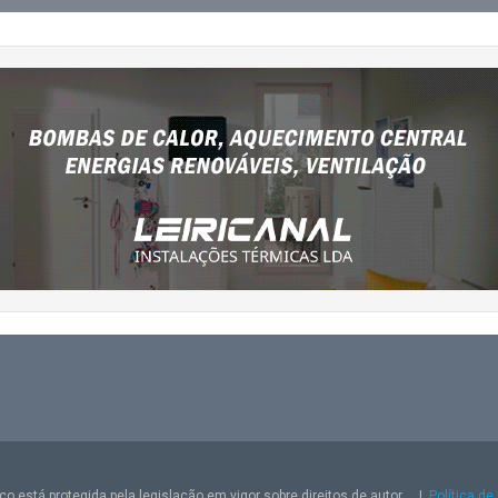
o está protegida pela legislação em vigor sobre direitos de autor.
|
Política de