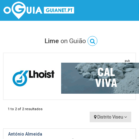
Lime
on Guião
pub
1 to 2 of 2 resultados
Distrito Viseu
António Almeida