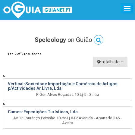
Speleology
on Guião
1 to 2 of 2 resultados
retalhista
s
Vertical-Sociedade Importação e Comércio de Artigos
p/Actividades Ar Livre, Lda
R Gen Alves Roçadas 10-Lj-5 - Sintra
s
Cumes-Expedições Turísticas, Lda
Av Dr Lourenço Peixinho 10-cv-Lj 8-EdAvenida - Apartado 345 -
Aveiro