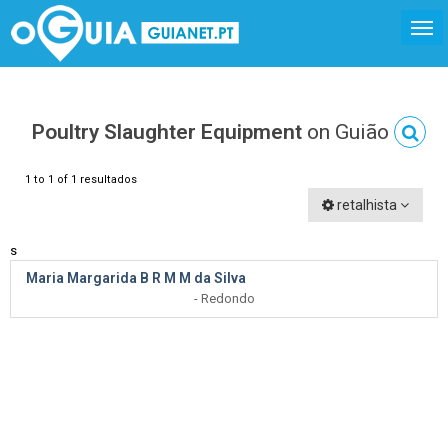
Poultry Slaughter Equipment
on Guião
1 to 1 of 1 resultados
retalhista
s
Maria Margarida B R M M da Silva
- Redondo