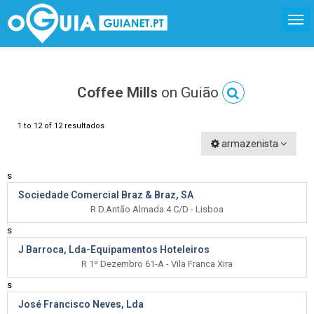
Coffee Mills
on Guião
1 to 12 of 12 resultados
armazenista
s
Sociedade Comercial Braz & Braz, SA
R D.Antão Almada 4 C/D - Lisboa
s
J Barroca, Lda-Equipamentos Hoteleiros
R 1º Dezembro 61-A - Vila Franca Xira
s
José Francisco Neves, Lda