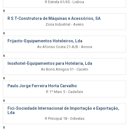
R Estrela 61/65 - Lisboa
s
R S T-Construtora de Máquinas e Acessórios, SA
Zona Industrial - Aveiro
s
Frijacto-Equipamentos Hoteleiros, Lda
Av Afonso Costa 21-A/B - Amora
s
Inoxhotel-Equipamentos para Hotelaria, Lda
Av Bons Amigos 31 - Cacém
s
Paulo Jorge Ferreira Horta Carvalho
R 1º Maio 5 - Cadafais
s
Fici-Sociedade Internacional de Importação e Exportação,
Lda
R Principal 18 - Odivelas
s