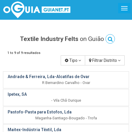
Textile Industry Felts
on Guião
1 to 9 of 9 resultados
Tipo
Filtrar Distrito
Andrade & Ferreira, Lda-Alcatifas de Ovar
R Bernardino Carvalho - Ovar
Ipetex, SA
- Vila Chã Ourique
Pastofo-Pasta para Estofos, Lda
Maganha-Santiago-Bougado - Trofa
Maitex-Indústria Têxtil, Lda