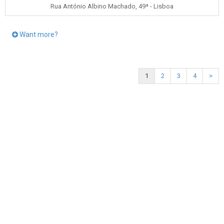
Rua António Albino Machado, 49ª - Lisboa
Want more?
1
2
3
4
>