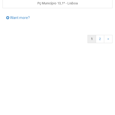
Pç Município 13,1º - Lisboa
Want more?
1
2
>