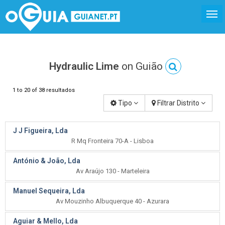
Hydraulic Lime
on Guião
1 to 20 of 38 resultados
Tipo
Filtrar Distrito
J J Figueira, Lda
R Mq Fronteira 70-A - Lisboa
António & João, Lda
Av Araújo 130 - Marteleira
Manuel Sequeira, Lda
Av Mouzinho Albuquerque 40 - Azurara
Aguiar & Mello, Lda