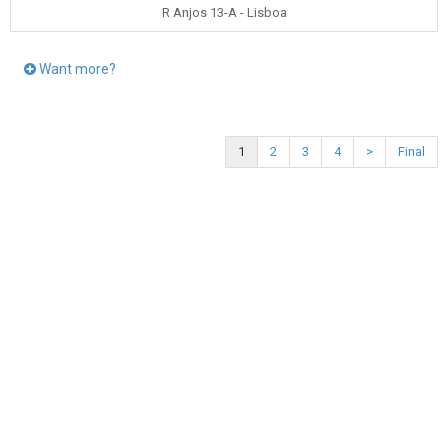
R Anjos 13-A - Lisboa
Want more?
1
2
3
4
>
Final