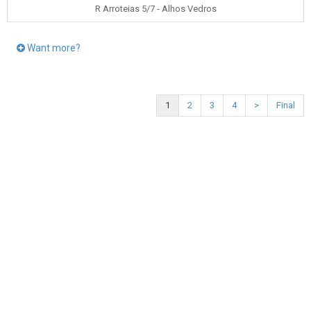
R Arroteias 5/7 - Alhos Vedros
Want more?
1
2
3
4
>
Final