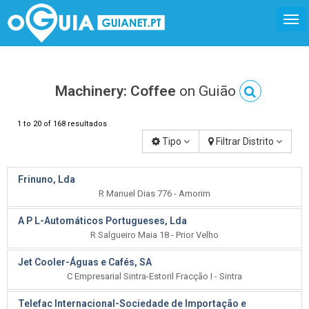
Machinery: Coffee
on Guião
1 to 20 of 168 resultados
Tipo
Filtrar Distrito
Frinuno, Lda
R Manuel Dias 776 - Amorim
A P L-Automáticos Portugueses, Lda
R Salgueiro Maia 18 - Prior Velho
Jet Cooler-Águas e Cafés, SA
C Empresarial Sintra-Estoril Fracção I - Sintra
Telefac Internacional-Sociedade de Importação e