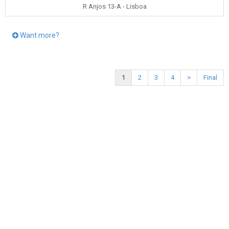
R Anjos 13-A - Lisboa
Want more?
1
2
3
4
>
Final