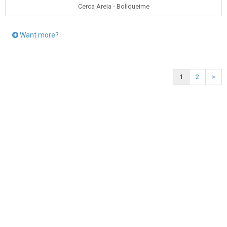
Cerca Areia - Boliqueime
Want more?
1
2
>