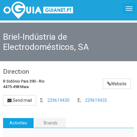
Briel-Indústria de
Electrodomésticos, SA
Direction
R Sidónio Pais 390
-
Rio
Website
4475-498 Maia
T:
F:
Send mail
229619430
229619435
Activities
Brands