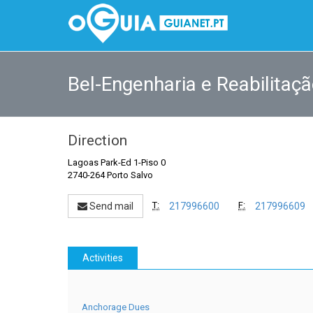
Bel-Engenharia e Reabilitaçã
Direction
Lagoas Park-Ed 1-Piso 0
2740-264 Porto Salvo
T:
F:
Send mail
217996600
217996609
Activities
Anchorage Dues