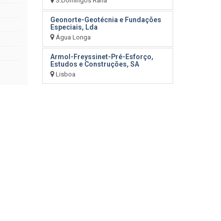
S.Domingos Rana
Geonorte-Geotécnia e Fundações
Especiais, Lda
Água Longa
Armol-Freyssinet-Pré-Esforço,
Estudos e Construções, SA
Lisboa