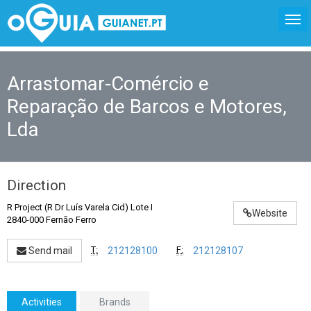
Arrastomar-Comércio e
Reparação de Barcos e Motores,
Lda
Direction
R Project (R Dr Luís Varela Cid) Lote I
Website
2840-000 Fernão Ferro
T:
F:
Send mail
212128100
212128107
Activities
Brands