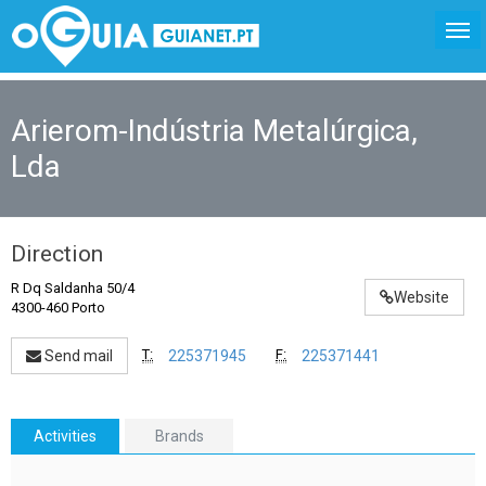
Arierom-Indústria Metalúrgica,
Lda
Direction
R Dq Saldanha 50/4
Website
4300-460 Porto
T:
F:
Send mail
225371945
225371441
Activities
Brands