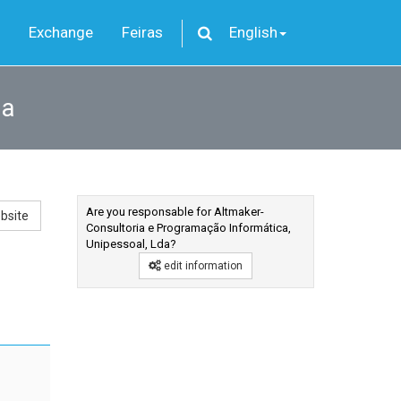
Exchange
Feiras
English
da
Are you responsable for Altmaker-
bsite
Consultoria e Programação Informática,
Unipessoal, Lda?
edit information