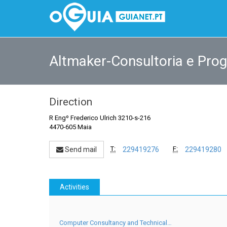
Altmaker-Consultoria e Prog
Direction
R Engº Frederico Ulrich 3210-s-216
4470-605 Maia
T:
F:
Send mail
229419276
229419280
Activities
Computer Consultancy and Technical…