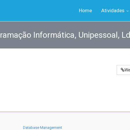
Home
Atividades
ramação Informática, Unipessoal, L
We
Database Management