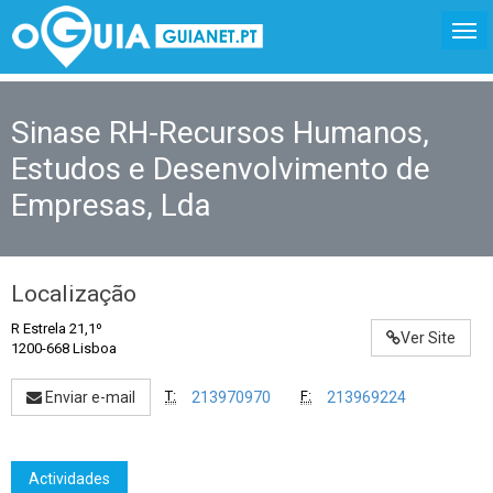
Sinase RH-Recursos Humanos,
Estudos e Desenvolvimento de
Empresas, Lda
Localização
R Estrela 21,1º
Ver Site
1200-668 Lisboa
T:
F:
Enviar e-mail
213970970
213969224
Actividades