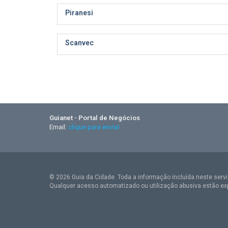
Piranesi
Scanvec
Guianet - Portal de Negócios
Email:
clique para enviar
© 2026 Guia da Cidade. Toda a informação incluída neste serviç
Qualquer acesso automatizado ou utilização abusiva estão ex