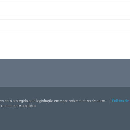
o está protegida pela legislação em vigor sobre direitos de autor.
|
Política de
pressamente proibidos.