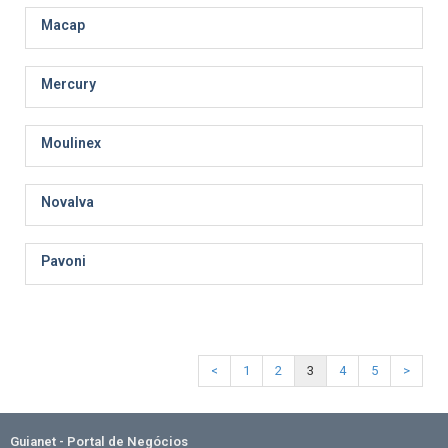
Macap
Mercury
Moulinex
Novalva
Pavoni
<
1
2
3
4
5
>
Guianet - Portal de Negócios