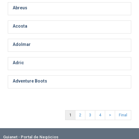
Abreus
Acosta
Adolmar
Adric
Adventure Boots
1
2
3
4
>
Final
Guianet - Portal de Negócios