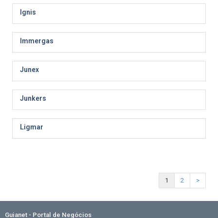
Ignis
Immergas
Junex
Junkers
Ligmar
1
2
>
Guianet - Portal de Negócios