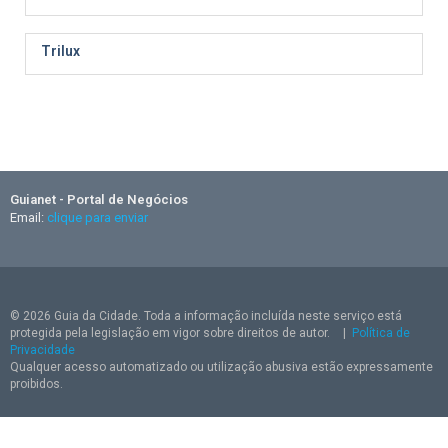
Trilux
Guianet - Portal de Negócios
Email:
clique para enviar
© 2026 Guia da Cidade. Toda a informação incluída neste serviço está
protegida pela legislação em vigor sobre direitos de autor.
|
Política de
Privacidade
Qualquer acesso automatizado ou utilização abusiva estão expressamente
proibidos.