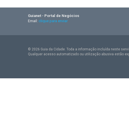
Guianet - Portal de Negócios
Email:
clique para enviar
© 2026 Guia da Cidade. Toda a informação incluída neste serviç
Qualquer acesso automatizado ou utilização abusiva estão ex