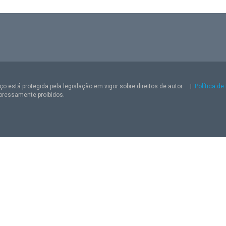
o está protegida pela legislação em vigor sobre direitos de autor.
|
Política de
pressamente proibidos.