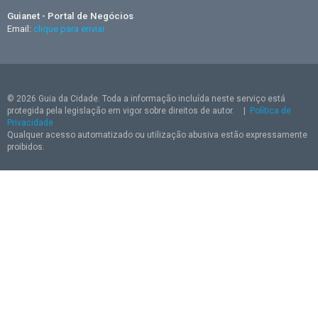
Guianet - Portal de Negócios
Email:
clique para enviar
© 2026 Guia da Cidade. Toda a informação incluída neste serviço está
protegida pela legislação em vigor sobre direitos de autor.
|
Política de
Privacidade
Qualquer acesso automatizado ou utilização abusiva estão expressamente
proibidos.