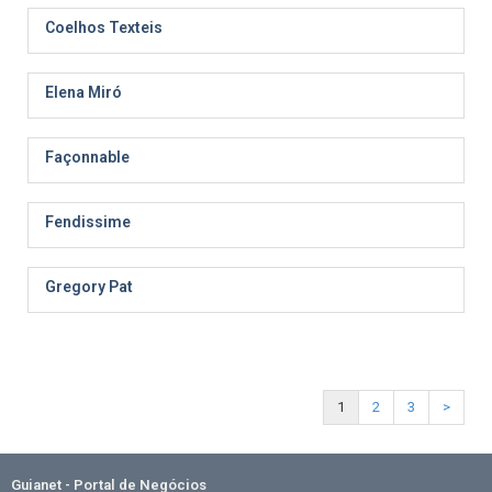
Coelhos Texteis
Elena Miró
Façonnable
Fendissime
Gregory Pat
1
2
3
>
Guianet - Portal de Negócios