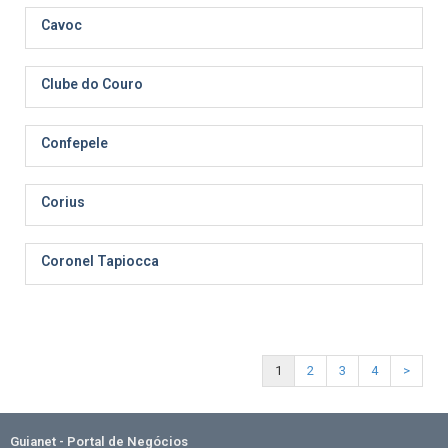
Cavoc
Clube do Couro
Confepele
Corius
Coronel Tapiocca
1
2
3
4
>
Guianet - Portal de Negócios