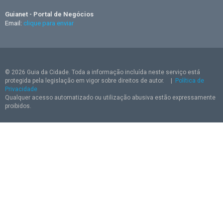
Guianet - Portal de Negócios
Email:
clique para enviar
© 2026 Guia da Cidade. Toda a informação incluída neste serviço está
protegida pela legislação em vigor sobre direitos de autor.
|
Política de
Privacidade
Qualquer acesso automatizado ou utilização abusiva estão expressamente
proibidos.