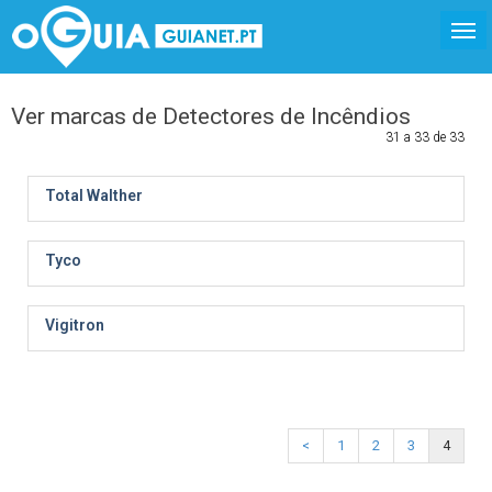
Ver marcas de Detectores de Incêndios
31 a 33 de 33
Total Walther
Tyco
Vigitron
<
1
2
3
4