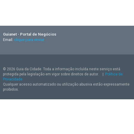
Guianet - Portal de Negócios
Email:
clique para enviar
© 2026 Guia da Cidade. Toda a informação incluída neste serviço está
protegida pela legislação em vigor sobre direitos de autor.
|
Política de
Privacidade
Qualquer acesso automatizado ou utilização abusiva estão expressamente
proibidos.