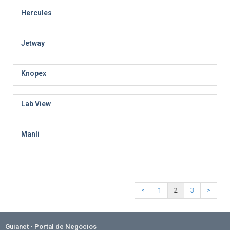
Hercules
Jetway
Knopex
Lab View
Manli
<
1
2
3
>
Guianet - Portal de Negócios