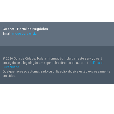
Guianet - Portal de Negócios
Email:
clique para enviar
© 2026 Guia da Cidade. Toda a informação incluída neste serviço está
protegida pela legislação em vigor sobre direitos de autor.
|
Política de
Privacidade
Qualquer acesso automatizado ou utilização abusiva estão expressamente
proibidos.