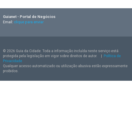
Guianet - Portal de Negócios
Email:
clique para enviar
© 2026 Guia da Cidade. Toda a informação incluída neste serviço está
protegida pela legislação em vigor sobre direitos de autor.
|
Política de
Privacidade
Qualquer acesso automatizado ou utilização abusiva estão expressamente
proibidos.