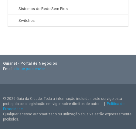
Sistemas de Rede Sem Fios
Switches
Guianet - Portal de Negócios
Email:
clique para enviar
© 2026 Guia da Cidade. Toda a informação incluída neste serviço está
protegida pela legislação em vigor sobre direitos de autor.
|
Política de
Privacidade
Qualquer acesso automatizado ou utilização abusiva estão expressamente
proibidos.