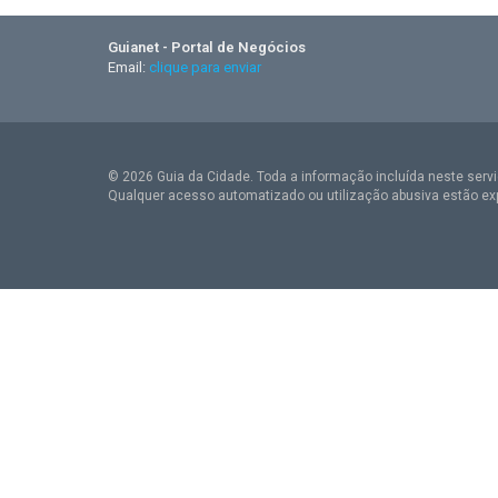
Guianet - Portal de Negócios
Email:
clique para enviar
© 2026 Guia da Cidade. Toda a informação incluída neste serviç
Qualquer acesso automatizado ou utilização abusiva estão ex