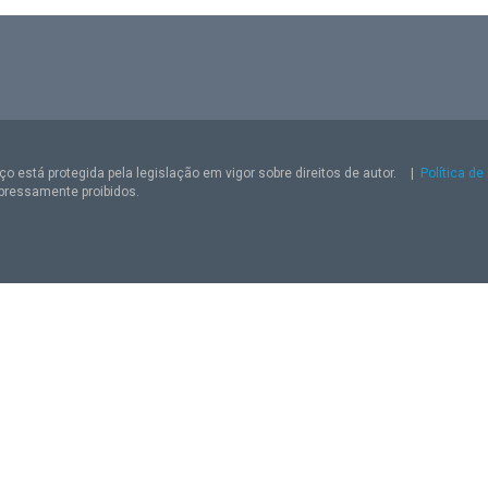
o está protegida pela legislação em vigor sobre direitos de autor.
|
Política de
pressamente proibidos.