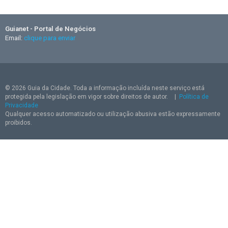
Guianet - Portal de Negócios
Email:
clique para enviar
© 2026 Guia da Cidade. Toda a informação incluída neste serviço está
protegida pela legislação em vigor sobre direitos de autor.
|
Política de
Privacidade
Qualquer acesso automatizado ou utilização abusiva estão expressamente
proibidos.