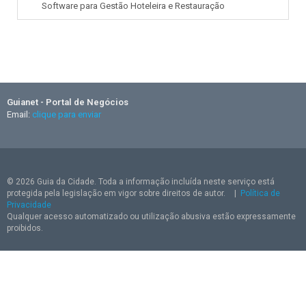
Software para Gestão Hoteleira e Restauração
Guianet - Portal de Negócios
Email:
clique para enviar
© 2026 Guia da Cidade. Toda a informação incluída neste serviço está
protegida pela legislação em vigor sobre direitos de autor.
|
Política de
Privacidade
Qualquer acesso automatizado ou utilização abusiva estão expressamente
proibidos.